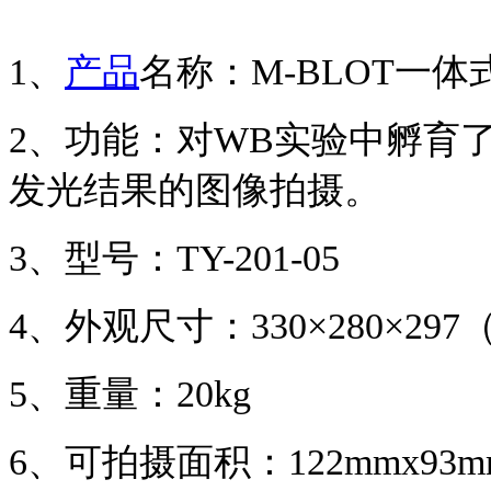
1、
产品
名称
：
M-BLOT
一体
2、
功能：对
WB
实验中孵育
发光结果的图像拍摄。
3、
型号
：
TY-201-05
4、
外观尺寸
：
330
×
280
×
297
5、
重量
：
20kg
6、
可拍摄面积
：
122mmx93