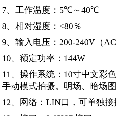
7、
工作温度
：
5
℃～
40
℃
8、
相对湿度
：
<80
％
9、
输入电压
：
200-240V
（
A
10、
额定功率
：
144W
11、
操作系统
：
10
寸中文彩
手动模式拍摄。明场、暗场
12、
网络
：
LIN
口，可单独接