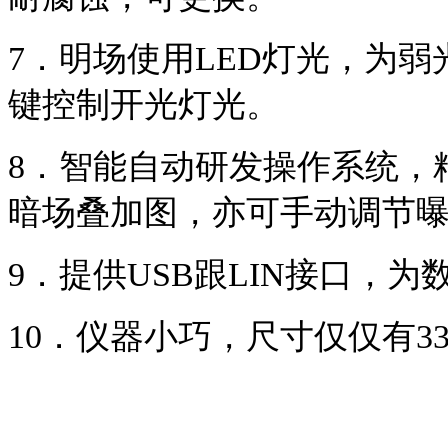
7．
明场使用
LED
灯光，为弱
键控制开光灯光。
8．
智能自动研发操作系统，
暗场叠加图，亦可手动调节
9．
提供
USB
跟
LIN
接口，为
10．
仪器小巧，尺寸仅仅有
3