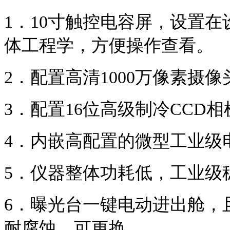
1．
10
寸触控电容屏，
设置在
体工程学，方便操作查看。
2．
配置高清
1000
万像素摄像
3．
配置
16
位高级制冷
CCD
相
4．
内嵌高配置的微型工业级
5．
仪器整体功耗低，工业级
6．
曝光台
一键电动进出舱，
耐腐蚀
，
可更换
。