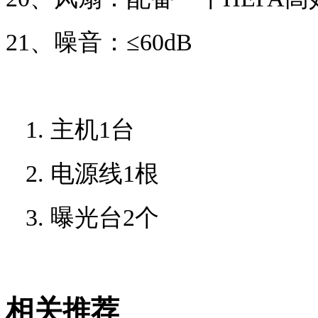
21、
噪音
：
≤
60dB
1.
主机
1
台
2.
电源线
1
根
3.
曝光台
2
个
相关推荐