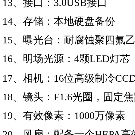
13、
接口：
3.0USB
接口
14、
存储
：
本地硬盘备份
15、
曝光台
：
耐腐蚀聚四氟
16、
明场光源
：
4
颗
LED
灯芯
17、
相机
：
16
位高级制冷
CC
18、
镜头
：
F1.6
光圈，固定焦
19、
有效像素
：
1000
万像素
20、
风扇
：
配备一个
HEPA
高